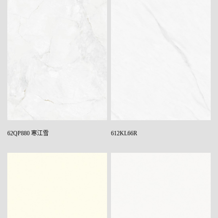
62QP880 寒江雪
612KL66R