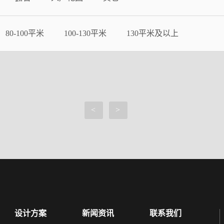
80-100平米
100-130平米
130平米及以上
<
>
设计方案
新闻资讯
联系我们