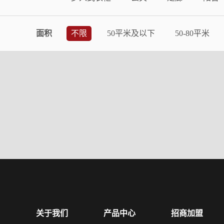
面积
不限
50平米及以下
50-80平米
关于我们
产品中心
招商加盟