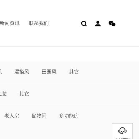
新闻资讯
联系我们
风
混搭风
田园风
其它
工装
其它
老人房
储物间
多功能房