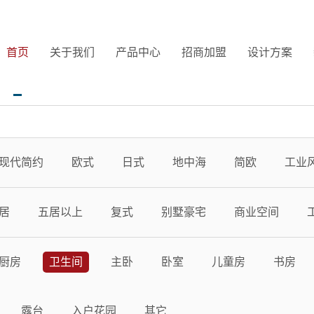
首页
关于我们
产品中心
招商加盟
设计方案
现代简约
欧式
日式
地中海
简欧
工业
居
五居以上
复式
别墅豪宅
商业空间
厨房
卫生间
主卧
卧室
儿童房
书房
露台
入户花园
其它