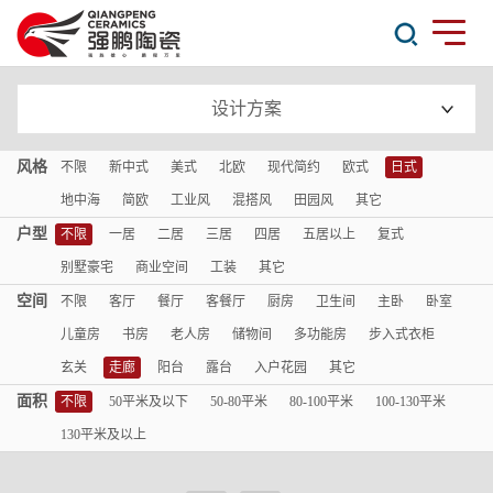
设计方案
风格
不限
新中式
美式
北欧
现代简约
欧式
日式
地中海
简欧
工业风
混搭风
田园风
其它
户型
不限
一居
二居
三居
四居
五居以上
复式
别墅豪宅
商业空间
工装
其它
空间
不限
客厅
餐厅
客餐厅
厨房
卫生间
主卧
卧室
儿童房
书房
老人房
储物间
多功能房
步入式衣柜
玄关
走廊
阳台
露台
入户花园
其它
面积
不限
50平米及以下
50-80平米
80-100平米
100-130平米
130平米及以上