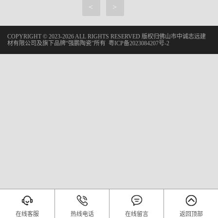
<
>
COPYRIGHT © 2023-2026 ALL RIGHTS RESERVED 版权归佛山市中诚志远建
材有限公司及旗下品牌“强鹏陶瓷”所有
粤ICP备2023084207号-2
在线客服
热线电话
在线留言
返回顶部