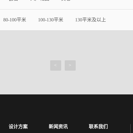
80-100平米
100-130平米
130平米及以上
<
>
设计方案
新闻资讯
联系我们