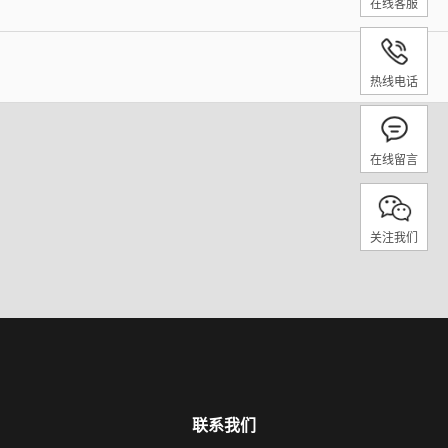
在线客服
热线电话
在线留言
关注我们
联系我们