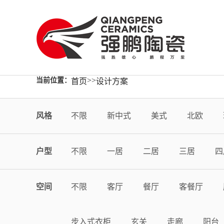
>>
当前位置：
首页
设计方案
风格
不限
新中式
美式
北欧
户型
不限
一居
二居
三居
四
空间
不限
客厅
餐厅
客餐厅
步入式衣柜
玄关
走廊
阳台