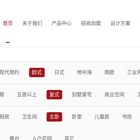
首页
关于我们
产品中心
招商加盟
设计方案
现代简约
欧式
日式
地中海
简欧
工业
居
五居以上
复式
别墅豪宅
商业空间
厨房
卫生间
主卧
卧室
儿童房
书房
露台
入户花园
其它