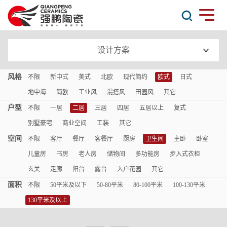
设计方案
风格
不限
新中式
美式
北欧
现代简约
欧式
日式
地中海
简欧
工业风
混搭风
田园风
其它
户型
不限
一居
二居
三居
四居
五居以上
复式
别墅豪宅
商业空间
工装
其它
空间
不限
客厅
餐厅
客餐厅
厨房
卫生间
主卧
卧室
儿童房
书房
老人房
储物间
多功能房
步入式衣柜
玄关
走廊
阳台
露台
入户花园
其它
面积
不限
50平米及以下
50-80平米
80-100平米
100-130平米
130平米及以上