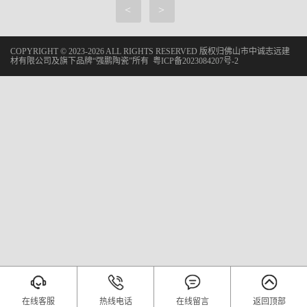
<
>
COPYRIGHT © 2023-2026 ALL RIGHTS RESERVED 版权归佛山市中诚志远建
材有限公司及旗下品牌“强鹏陶瓷”所有
粤ICP备2023084207号-2
在线客服
热线电话
在线留言
返回顶部