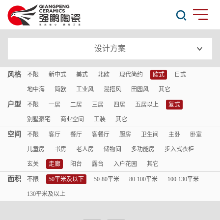
设计方案
风格
不限
新中式
美式
北欧
现代简约
欧式
日式
地中海
简欧
工业风
混搭风
田园风
其它
户型
不限
一居
二居
三居
四居
五居以上
复式
别墅豪宅
商业空间
工装
其它
空间
不限
客厅
餐厅
客餐厅
厨房
卫生间
主卧
卧室
儿童房
书房
老人房
储物间
多功能房
步入式衣柜
玄关
走廊
阳台
露台
入户花园
其它
面积
不限
50平米及以下
50-80平米
80-100平米
100-130平米
130平米及以上