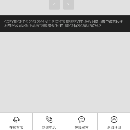
<
>
COPYRIGHT © 2023-2026 ALL RIGHTS RESERVED 版权归佛山市中诚志远建
材有限公司及旗下品牌“强鹏陶瓷”所有
粤ICP备2023084207号-2
在线客服
热线电话
在线留言
返回顶部