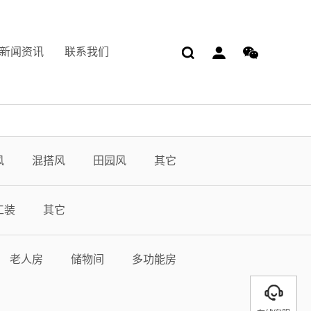
新闻资讯
联系我们
风
混搭风
田园风
其它
工装
其它
老人房
储物间
多功能房