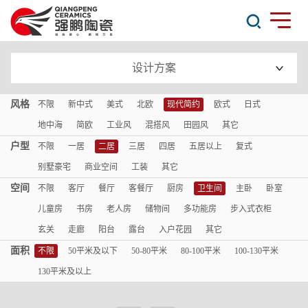
设计方案
风格
不限
新中式
美式
北欧
现代简约
欧式
日式
地中海
简欧
工业风
混搭风
田园风
其它
户型
不限
一居
二居
三居
四居
五居以上
复式
别墅豪宅
商业空间
工装
其它
空间
不限
客厅
餐厅
客餐厅
厨房
卫生间
主卧
卧室
儿童房
书房
老人房
储物间
多功能房
步入式衣柜
玄关
走廊
阳台
露台
入户花园
其它
面积
不限
50平米及以下
50-80平米
80-100平米
100-130平米
130平米及以上