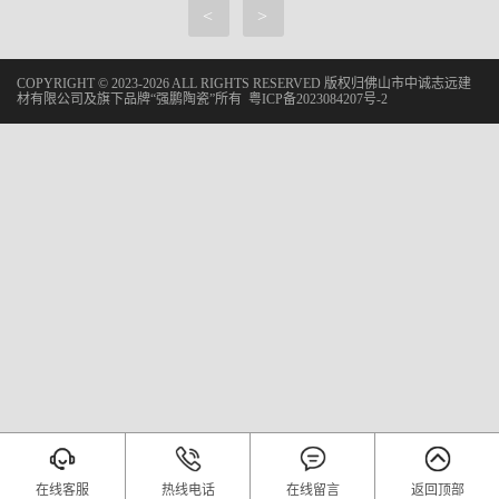
<
>
COPYRIGHT © 2023-2026 ALL RIGHTS RESERVED 版权归佛山市中诚志远建
材有限公司及旗下品牌“强鹏陶瓷”所有
粤ICP备2023084207号-2
在线客服
热线电话
在线留言
返回顶部