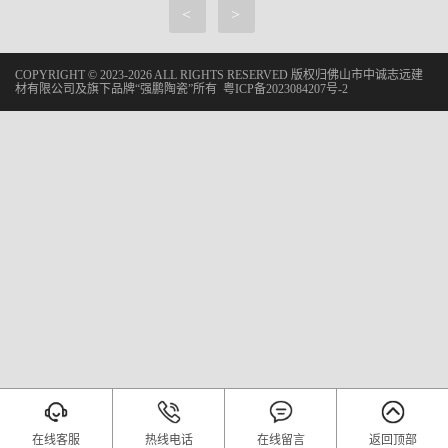
<
>
COPYRIGHT © 2023-2026 ALL RIGHTS RESERVED 版权归佛山市中诚志远建
材有限公司及旗下品牌“强鹏陶瓷”所有
粤ICP备2023084207号-2
在线客服
热线电话
在线留言
返回顶部