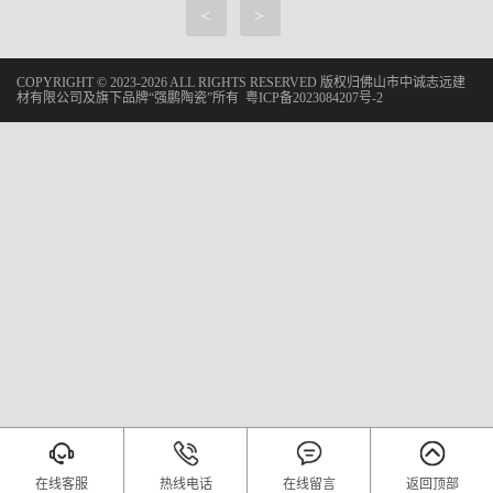
<
>
COPYRIGHT © 2023-2026 ALL RIGHTS RESERVED 版权归佛山市中诚志远建
材有限公司及旗下品牌“强鹏陶瓷”所有
粤ICP备2023084207号-2
在线客服
热线电话
在线留言
返回顶部