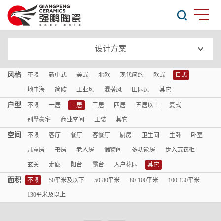
设计方案
风格
不限
新中式
美式
北欧
现代简约
欧式
日式
地中海
简欧
工业风
混搭风
田园风
其它
户型
不限
一居
二居
三居
四居
五居以上
复式
别墅豪宅
商业空间
工装
其它
空间
不限
客厅
餐厅
客餐厅
厨房
卫生间
主卧
卧室
儿童房
书房
老人房
储物间
多功能房
步入式衣柜
玄关
走廊
阳台
露台
入户花园
其它
面积
不限
50平米及以下
50-80平米
80-100平米
100-130平米
130平米及以上