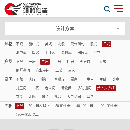
设计方案
风格
不限
新中式
美式
北欧
现代简约
欧式
日式
地中海
简欧
工业风
混搭风
田园风
其它
户型
不限
一居
二居
三居
四居
五居以上
复式
别墅豪宅
商业空间
工装
其它
空间
不限
客厅
餐厅
客餐厅
厨房
卫生间
主卧
卧室
儿童房
书房
老人房
储物间
多功能房
步入式衣柜
玄关
走廊
阳台
露台
入户花园
其它
面积
不限
50平米及以下
50-80平米
80-100平米
100-130平米
130平米及以上