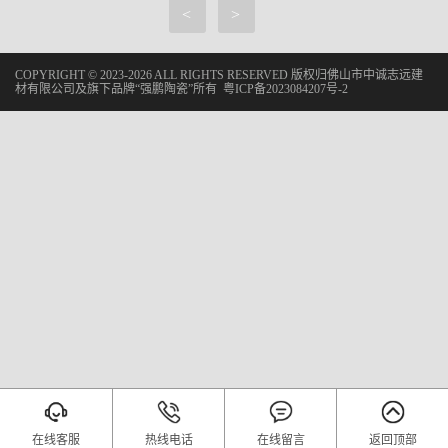
<
>
COPYRIGHT © 2023-2026 ALL RIGHTS RESERVED 版权归佛山市中诚志远建
材有限公司及旗下品牌“强鹏陶瓷”所有
粤ICP备2023084207号-2
在线客服
热线电话
在线留言
返回顶部