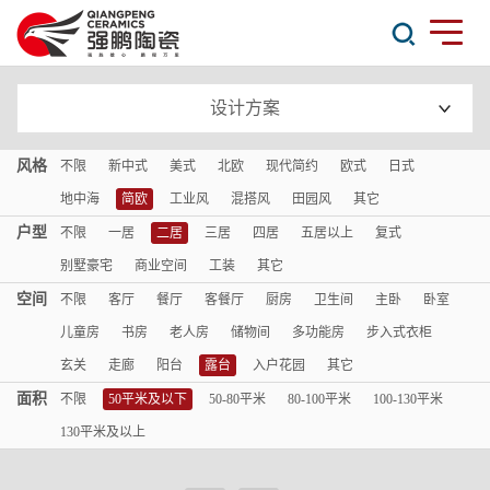
设计方案
风格
不限
新中式
美式
北欧
现代简约
欧式
日式
地中海
简欧
工业风
混搭风
田园风
其它
户型
不限
一居
二居
三居
四居
五居以上
复式
别墅豪宅
商业空间
工装
其它
空间
不限
客厅
餐厅
客餐厅
厨房
卫生间
主卧
卧室
儿童房
书房
老人房
储物间
多功能房
步入式衣柜
玄关
走廊
阳台
露台
入户花园
其它
面积
不限
50平米及以下
50-80平米
80-100平米
100-130平米
130平米及以上