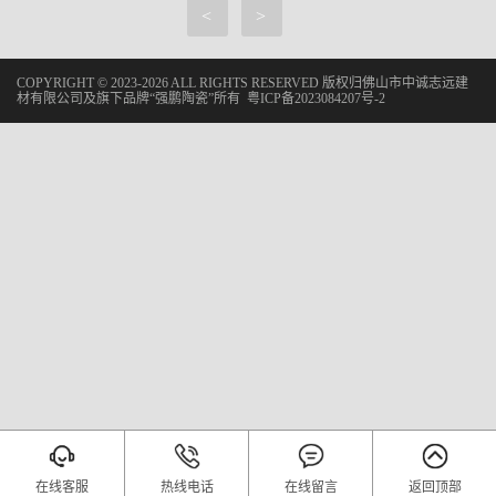
<
>
COPYRIGHT © 2023-2026 ALL RIGHTS RESERVED 版权归佛山市中诚志远建
材有限公司及旗下品牌“强鹏陶瓷”所有
粤ICP备2023084207号-2
在线客服
热线电话
在线留言
返回顶部