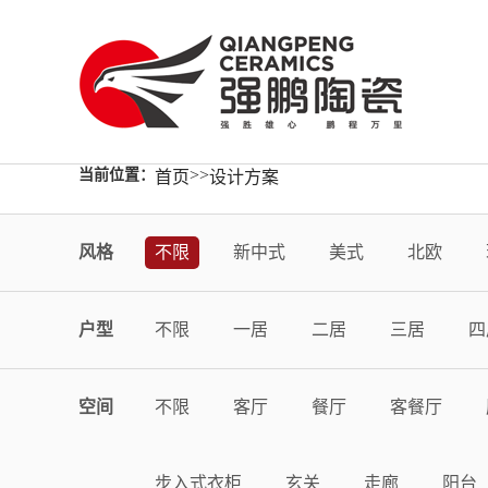
>>
当前位置：
首页
设计方案
风格
不限
新中式
美式
北欧
户型
不限
一居
二居
三居
四
空间
不限
客厅
餐厅
客餐厅
步入式衣柜
玄关
走廊
阳台