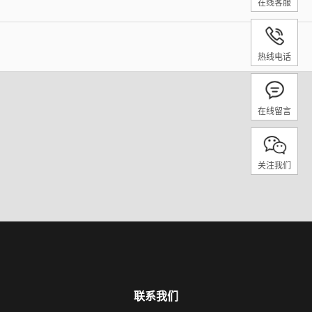
在线客服
热线电话
在线留言
关注我们
联系我们