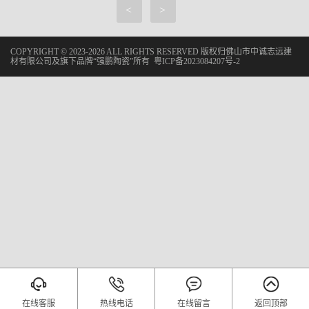
<
>
COPYRIGHT © 2023-2026 ALL RIGHTS RESERVED 版权归佛山市中诚志远建
材有限公司及旗下品牌“强鹏陶瓷”所有
粤ICP备2023084207号-2
在线客服
热线电话
在线留言
返回顶部