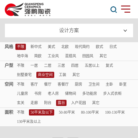
设计方案
风格
不限
新中式
美式
北欧
现代简约
欧式
日式
地中海
简欧
工业风
混搭风
田园风
其它
户型
不限
一居
二居
三居
四居
五居以上
复式
别墅豪宅
商业空间
工装
其它
空间
不限
客厅
餐厅
客餐厅
厨房
卫生间
主卧
卧室
儿童房
书房
老人房
储物间
多功能房
步入式衣柜
玄关
走廊
阳台
露台
入户花园
其它
面积
不限
50平米及以下
50-80平米
80-100平米
100-130平米
130平米及以上