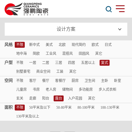
设计方案
风格
不限
新中式
美式
北欧
现代简约
欧式
日式
地中海
简欧
工业风
混搭风
田园风
其它
户型
不限
一居
二居
三居
四居
五居以上
复式
别墅豪宅
商业空间
工装
其它
空间
不限
客厅
餐厅
客餐厅
厨房
卫生间
主卧
卧室
儿童房
书房
老人房
储物间
多功能房
步入式衣柜
玄关
走廊
阳台
露台
入户花园
其它
面积
不限
50平米及以下
50-80平米
80-100平米
100-130平米
130平米及以上