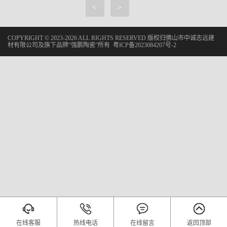
<
>
COPYRIGHT © 2023-2026 ALL RIGHTS RESERVED 版权归佛山市中诚志远建
材有限公司及旗下品牌“强鹏陶瓷”所有
粤ICP备2023084207号-2
在线客服
热线电话
在线留言
返回顶部