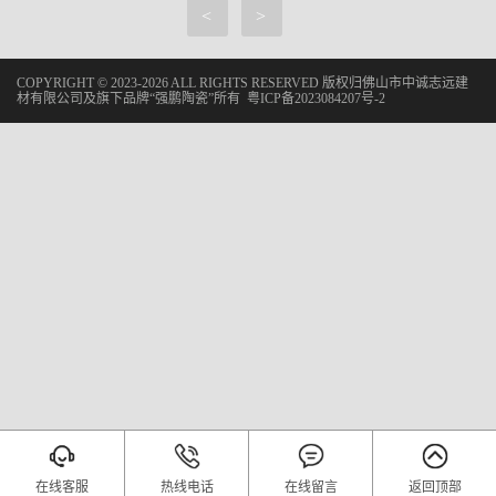
<
>
COPYRIGHT © 2023-2026 ALL RIGHTS RESERVED 版权归佛山市中诚志远建
材有限公司及旗下品牌“强鹏陶瓷”所有
粤ICP备2023084207号-2
在线客服
热线电话
在线留言
返回顶部