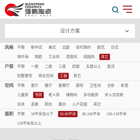
设计方案
风格
不限
新中式
美式
北欧
现代简约
欧式
日式
地中海
简欧
工业风
混搭风
田园风
其它
户型
不限
一居
二居
三居
四居
五居以上
复式
别墅豪宅
商业空间
工装
其它
空间
不限
客厅
餐厅
客餐厅
厨房
卫生间
主卧
卧室
儿童房
书房
老人房
储物间
多功能房
步入式衣柜
玄关
走廊
阳台
露台
入户花园
其它
面积
不限
50平米及以下
50-80平米
80-100平米
100-130平米
130平米及以上