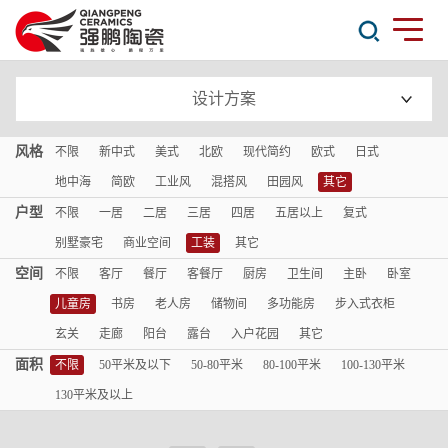
设计方案
风格
不限
新中式
美式
北欧
现代简约
欧式
日式
地中海
简欧
工业风
混搭风
田园风
其它
户型
不限
一居
二居
三居
四居
五居以上
复式
别墅豪宅
商业空间
工装
其它
空间
不限
客厅
餐厅
客餐厅
厨房
卫生间
主卧
卧室
儿童房
书房
老人房
储物间
多功能房
步入式衣柜
玄关
走廊
阳台
露台
入户花园
其它
面积
不限
50平米及以下
50-80平米
80-100平米
100-130平米
130平米及以上