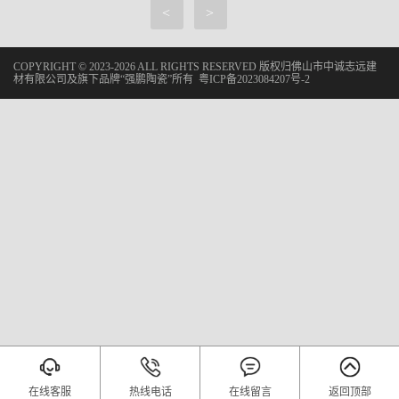
<
>
COPYRIGHT © 2023-2026 ALL RIGHTS RESERVED 版权归佛山市中诚志远建
材有限公司及旗下品牌“强鹏陶瓷”所有
粤ICP备2023084207号-2
在线客服
热线电话
在线留言
返回顶部