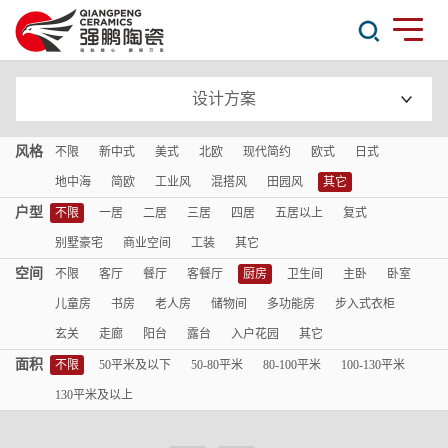
设计方案
风格
不限
新中式
美式
北欧
现代简约
欧式
日式
地中海
简欧
工业风
混搭风
田园风
其它
户型
不限
一居
二居
三居
四居
五居以上
复式
别墅豪宅
商业空间
工装
其它
空间
不限
客厅
餐厅
客餐厅
厨房
卫生间
主卧
卧室
儿童房
书房
老人房
储物间
多功能房
步入式衣柜
玄关
走廊
阳台
露台
入户花园
其它
面积
不限
50平米及以下
50-80平米
80-100平米
100-130平米
130平米及以上