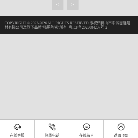
<
>
COPYRIGHT © 2023-2026 ALL RIGHTS RESERVED 版权归佛山市中诚志远建
材有限公司及旗下品牌“强鹏陶瓷”所有
粤ICP备2023084207号-2
在线客服
热线电话
在线留言
返回顶部