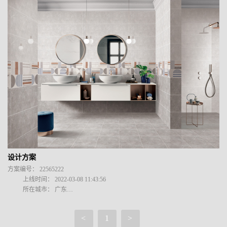
设计方案
方案编号： 22565222

          上线时间： 2022-03-08 11:43:56

          所在城市： 广东

          粉丝数：316
<
1
>