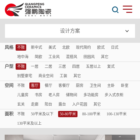
设计方案
风格
不限
新中式
美式
北欧
现代简约
欧式
日式
地中海
简欧
工业风
混搭风
田园风
其它
户型
不限
一居
二居
三居
四居
五居以上
复式
别墅豪宅
商业空间
工装
其它
空间
不限
客厅
餐厅
客餐厅
厨房
卫生间
主卧
卧室
儿童房
书房
老人房
储物间
多功能房
步入式衣柜
玄关
走廊
阳台
露台
入户花园
其它
面积
不限
50平米及以下
50-80平米
80-100平米
100-130平米
130平米及以上