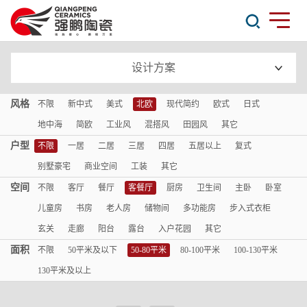
设计方案
风格
不限
新中式
美式
北欧
现代简约
欧式
日式
地中海
简欧
工业风
混搭风
田园风
其它
户型
不限
一居
二居
三居
四居
五居以上
复式
别墅豪宅
商业空间
工装
其它
空间
不限
客厅
餐厅
客餐厅
厨房
卫生间
主卧
卧室
儿童房
书房
老人房
储物间
多功能房
步入式衣柜
玄关
走廊
阳台
露台
入户花园
其它
面积
不限
50平米及以下
50-80平米
80-100平米
100-130平米
130平米及以上