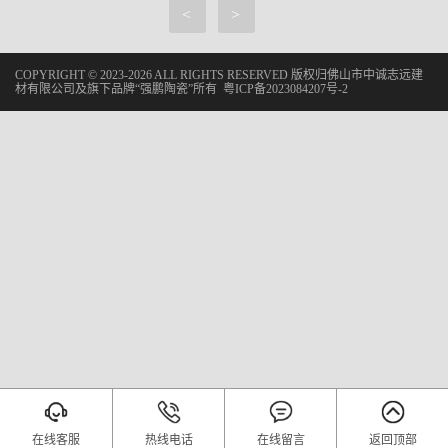
<
>
COPYRIGHT © 2023-2026 ALL RIGHTS RESERVED 版权归佛山市中诚志远建
材有限公司及旗下品牌“强鹏陶瓷”所有
粤ICP备2023084207号-2
在线客服
热线电话
在线留言
返回顶部