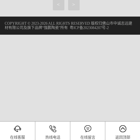
<
>
COPYRIGHT © 2023-2026 ALL RIGHTS RESERVED 版权归佛山市中诚志远建
材有限公司及旗下品牌“强鹏陶瓷”所有
粤ICP备2023084207号-2
在线客服
热线电话
在线留言
返回顶部