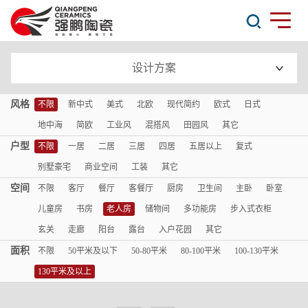
设计方案
风格
不限
新中式
美式
北欧
现代简约
欧式
日式
地中海
简欧
工业风
混搭风
田园风
其它
户型
不限
一居
二居
三居
四居
五居以上
复式
别墅豪宅
商业空间
工装
其它
空间
不限
客厅
餐厅
客餐厅
厨房
卫生间
主卧
卧室
儿童房
书房
老人房
储物间
多功能房
步入式衣柜
玄关
走廊
阳台
露台
入户花园
其它
面积
不限
50平米及以下
50-80平米
80-100平米
100-130平米
130平米及以上